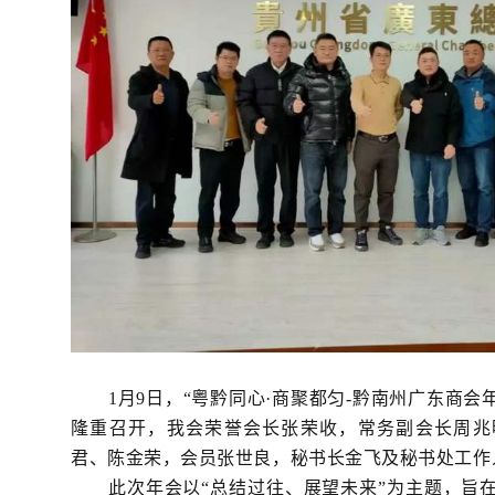
1
月9日，“粤黔同心·商聚都匀-黔南州广东商
隆重召开，我会荣誉会长张荣收，常务副会长周兆
君、陈金荣，会员张世良，秘书长金飞及秘书处工作
此次年会以“总结过往、展望未来”为主题，旨