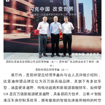
贵阳比亚迪实业有限公司总经理朱敏
贵州省广东总商会会长丁林洪
（右一）
（图
中）
贵阳仰望总经理李鑫
（左一）
展厅内，贵阳仰望总经理李鑫向与会人员详细介绍到，
比亚迪
仰望
品牌定位为百万级高端品牌。其旗下有多款车
型，涵盖硬派越野、纯电动超跑和新能源旗舰轿车。如
仰望
U8
是百万级新能源
硬派越野，具备易四方技术、云辇-P 智能
液压车身控制系统等，拥有极致的智能化体验和独特的时空