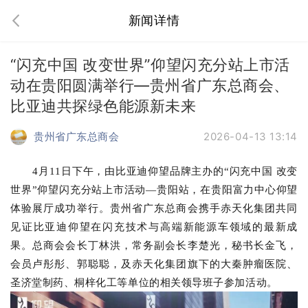
新闻详情
“闪充中国 改变世界”仰望闪充分站上市活
动在贵阳圆满举行—贵州省广东总商会、
比亚迪共探绿色能源新未来
贵州省广东总商会
2026-04-13 13:14
4月11日下午，由比亚迪仰望品牌主办的“闪充中国 改变
世界”仰望闪充分站上市活动—贵阳站，在贵阳富力中心仰望
体验展厅成功举行。贵州省广东总商会携手赤天化集团共同
见证比亚迪仰望在闪充技术与高端新能源车领域的最新成
果。总商会会长丁林洪，常务副会长李楚光，秘书长金飞，
会员卢彤彤、郭聪聪，及赤天化集团旗下的大秦肿瘤医院、
圣济堂制药、桐梓化工等单位的相关领导班子参加活动。