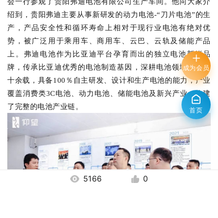
会一行参观了贵阳弗迪电池有限公司生产车间。他向大家介
绍到，贵阳弗迪主要从事新研发的动力电池-“刀片电池”的生
产，产品安全性和循环寿命上相对于现行业电池有绝对优
势，被广泛用于乘用车、商用车、云巴、云轨及储能产品
上。弗迪电池作为比亚迪平台孕育而出的独立电池新锐品
牌，传承比亚迪优秀的电池制造基因，深耕电池领域已有二
成为会员
十余载，具备100％自主研发、设计和生产电池的能力，产业
覆盖消费类3C电池、动力电池、储能电池及新兴产业，构建
了完整的电池产业链。
首页
5166
0