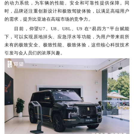
的动力系统，为车辆的性能、安全和可靠性提供保障。同
时，品牌还注重创新设计和极致驾驶体验，以满足高端用户
的需求，提升比亚迪在高端市场的竞争力。
目前，仰望U7、U8、U8L、U9 在“易四方”平台赋能
下，可以实现原地掉头、应急浮水等功能，为用户带来前所
未有的极致安全、极致性能、极致体验，这些核心科技技术
引发与会人员们的浓厚兴趣。